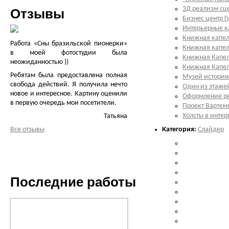
3Д реализм сц
Отзывы
Бизнес центр Г
Интерьерные к
Книжная капел
Работа «Сны бразильской пионерки»
Книжная капе
в моей фотостудии была
Книжная Капелл
неожиданностью ))
Книжная Капелл
Ребятам была предоставлена полная
Музей истории
свобода действий. Я получила нечто
Один из этаже
новое и интересное. Картину оценили
Оформление ре
в первую очередь мои посетители.
Проект Вартем
Холсты в интер
Татьяна
Все отзывы
Категория:
Слайдер
Последние работы