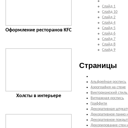
Слайд 1
Слайд 10
Слайд 2
Слайд 4
Слайд 5
Оформление ресторанов KFC
Слайд 6
Слайд 7
Слайд 8
Слайд 9
Страницы
Альфрейная роспись
Аэрография на стене
Викторианский стиль
Холсты в интерьере
Витражная роспись
Граффити
Декоративная штукат
Декоративное панно н
Декоративное покрыт
Декорирование стен 