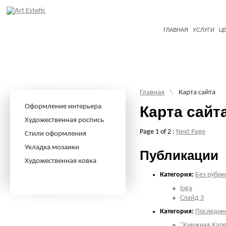
ГЛАВНАЯ
УСЛУГИ
Ц
Главная
\
Карта сайта
Оформление интерьера
Карта сайт
Художественная роспись
Page 1 of 2 :
Next Page
Стили оформления
Укладка мозаики
Публикации
Художественная ковка
Категория:
Без рубри
ioga
Слайд 3
Категория:
Последни
"Книжная Кап