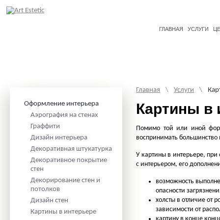
ГЛАВНАЯ
УСЛУГИ
Ц
Главная
\
Услуги
\
Кар
Оформление интерьера
Картины в 
Аэрография на стенах
Граффити
Помимо той или иной фор
Дизайн интерьера
воспринимать большинство и
Декоративная штукатурка
У картины в интерьере, при
Декоративное покрытие
с интерьером, его дополнен
стен
Декорирование стен и
возможность выполнен
потолков
опасности загрязнени
холсты в отличие от 
Дизайн стен
зависимости от распо
Картины в интерьере
картину в конце конц