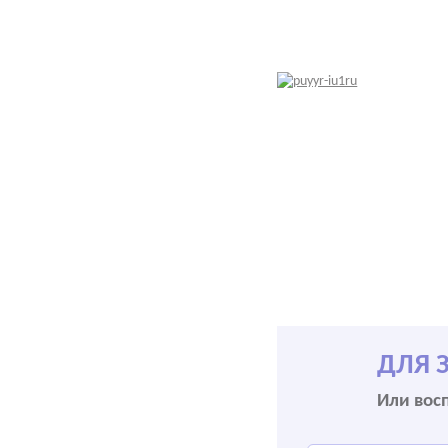
ДЛЯ 
Или вос