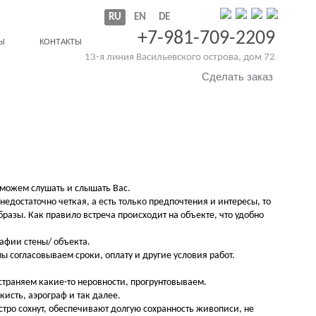
RU
EN
DE
+7-981-709-2209
Ы
КОНТАКТЫ
13-я линия Васильевского острова, дом 72
Обратный звонок
Сделать заказ
ы можем слушать и слышать Вас.
достаточно четкая, а есть только предпочтения и интересы, то
азы. Как правило встреча происходит на объекте, что удобно
афии стены/ объекта.
согласовываем сроки, оплату и другие условия работ.
страняем какие-то неровности, прогрунтовываем.
исть, аэрограф и так далее.
ро сохнут, обеспечивают долгую сохранность живописи, не