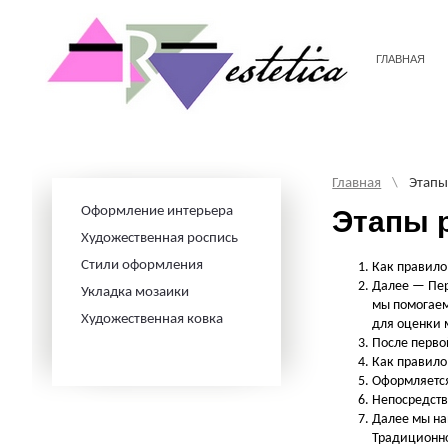
ГЛАВНАЯ
Главная
\
Этапы
Оформление интерьера
Этапы 
Художественная роспись
Стили оформления
Как правило
Далее — Пер
Укладка мозаики
мы помогаем
Художественная ковка
для оценки 
После перво
Как правило
Оформляется
Непосредств
Далее мы на
Традиционно