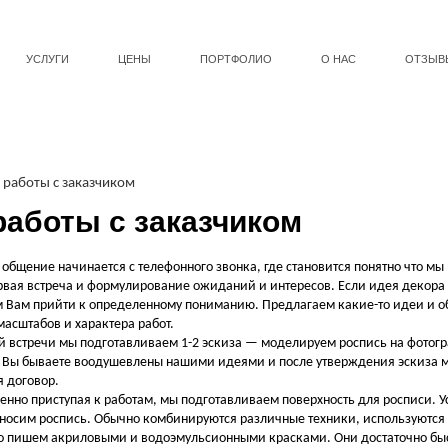
УСЛУГИ
ЦЕНЫ
ПОРТФОЛИО
О НАС
ОТЗЫВ
 работы с заказчиком
работы с заказчиком
 общение начинается с телефонного звонка, где становится понятно что м
вая встреча и формулирование ожиданий и интересов. Если идея декора не
 Вам прийти к определенному пониманию. Предлагаем какие-то идеи и обр
масштабов и характера работ.
й встречи мы подготавливаем 1-2 эскиза — моделируем роспись на фотогр
 Вы бываете воодушевлены нашими идеями и после утверждения эскиза мы 
 договор.
енно приступая к работам, мы подготавливаем поверхность для росписи. У
носим роспись. Обычно комбинируются различные техники, используются к
 пишем акриловыми и водоэмульсионными красками. Они достаточно быст