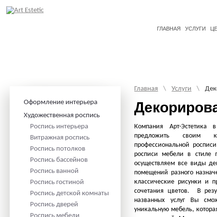
ГЛАВНАЯ
УСЛУГИ
Ц
Главная
\
Услуги
\
Дек
Оформление интерьера
Декорирова
Художественная роспись
Роспись интерьера
Компания Арт-Эстетика в
предложить своим к
Витражная роспись
профессиональной росписи
Роспись потолков
росписи мебели в стиле п
Роспись бассейнов
осуществляем все виды де
Роспись ванной
помещений разного назначе
классические рисунки и п
Роспись гостиной
сочетания цветов. В резу
Роспись детской комнаты
названных услуг Вы смо
Роспись дверей
уникальную мебель, которая
Роспись мебели