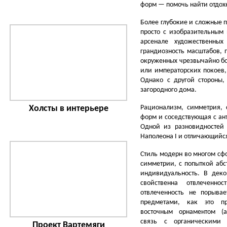
форм — помочь найти отдохн
Более глубокие и сложные 
просто с изобразительным 
арсенале художественных
грандиозность масштабов, 
окруженных чрезвычайно бог
или императорских покоев,
Однако с другой стороны
загородного дома.
Холсты в интерьере
Рационализм, симметрия, 
форм и соседствующая с ан
Одной из разновидностей
Наполеона I и отличающийс
Стиль модерн во многом сф
симметрии, с попыткой абс
индивидуальность. В деко
свойственна отвлеченно
отвлеченность не порыва
предметами, как это пр
восточным орнаментом (а
связь с органическими 
Проект Вартемяги