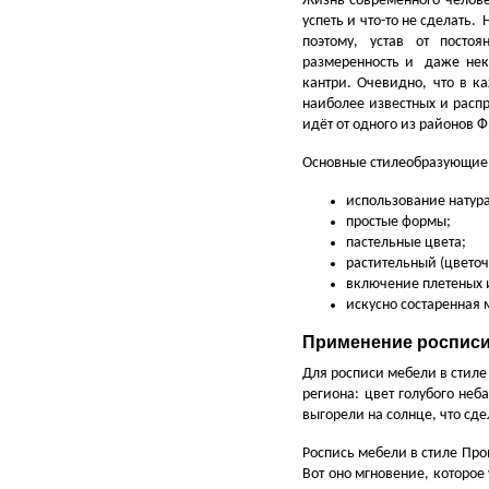
Жизнь современного человек
успеть и что-то не сделать.
поэтому, устав от посто
размеренность и даже неку
кантри. Очевидно, что в к
наиболее известных и распр
идёт от одного из районов 
Основные стилеобразующие 
использование натур
простые формы;
пастельные цвета;
растительный (цветоч
включение плетеных 
искусно состаренная 
Применение росписи
Для росписи мебели в стиле
региона: цвет голубого неб
выгорели на солнце, что сд
Роспись мебели в стиле Пр
Вот оно мгновение, которое