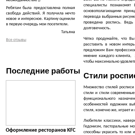
неожиданностью ))
специалисты познакомят
Ребятам была предоставлена полная
основополагающими принц
свобода действий. Я получила нечто
перевода выбранных рисунко
новое и интересное. Картину оценили
проведена роспись. Ведь
в первую очередь мои посетители.
долговечность.
Татьяна
Чётко продумайте, что В
Все отзывы
расставить в новом интер
предложим Вам профессион
мнение каждого клиента, 
чтобы максимально удовлет
Последние работы
Стили роспи
Множество стилей росписи
стили и стили современные
функционального назначе
особенностей художник вы
стиля, конечно же, играет и
Любители классики, наверн
Гедонизм, пасторальные мо
Оформление ресторанов KFC
способны украсить то или 