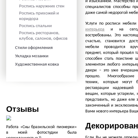
и изысканной. Мастерство 
Роспись наружних стен
специалистов способны пр
даже самой недорогой мебе
Роспись прихожей и
коридора
Услуги по росписи мебели
Роспись спальни
интерьера
и на сегодн
Роспись ресторанов,
востребованы. Это настоящ
клубов, салонов, офисов
счастью, становится дос
мебели проводится вру
Стили оформления
предмет, который прошёл т
Укладка мозаики
способен стать поистине
Художественная ковка
элементом любого интерье
двери – это уже вчерашни
прошло. Многообразие 
техник, которые могут 
реставрации надоевшей 
вещам, которые устарели, 
представить, но даже еле 
законченный и эксклюзивн
Отзывы
Вами нового интерьера Ваш
Декорирован
Работа «Сны бразильской пионерки»
в моей фотостудии была
Если Вы не можете определ