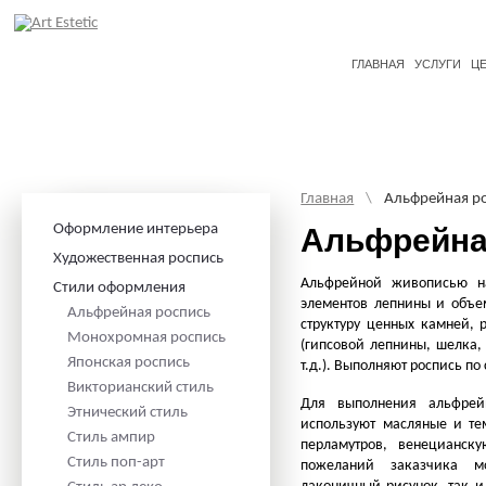
ГЛАВНАЯ
УСЛУГИ
Ц
Главная
\
Альфрейная р
Оформление интерьера
Альфрейна
Художественная роспись
Альфрейной живописью на
Стили оформления
элементов лепнины и объ
Альфрейная роспись
структуру ценных камней,
Монохромная роспись
(гипсовой лепнины, шелка,
Японская роспись
т.д.). Выполняют роспись по
Викторианский стиль
Для выполнения альфрей
Этнический стиль
используют масляные и те
Стиль ампир
перламутров, венецианску
Стиль поп-арт
пожеланий заказчика 