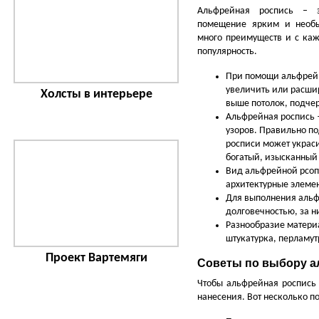
Альфрейная роспись – э
помещение ярким и необ
много преимуществ и с ка
популярность.
При помощи альфрей
увеличить или расши
Холсты в интерьере
выше потолок, подчер
Альфрейная роспись 
узоров. Правильно п
росписи может украси
богатый, изысканный
Вид альфрейной рсоп
архитектурные элеме
Для выполнения альф
долговечностью, за н
Разнообразие матери
штукатурка, перламут
Проект Вартемяги
Советы по выбору 
Чтобы альфрейная роспись 
нанесения. Вот несколько п