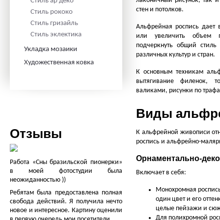
лаконичный рисунок, так 
Стиль ар деко
стен и потолков.
Стиль рококо
Стиль гризайль
Альфрейная роспись дает 
Стиль эклектика
или увеличить объем п
подчеркнуть общий стиль 
Укладка мозаики
различных культур и стран.
Художественная ковка
К основным техникам альф
вытягивание филенок, т
валиками, рисунки по трафа
Виды альфр
Отзывы
К альфрейной живописи от
роспись и альфрейно-маляр
Орнаментально-деко
Работа «Сны бразильской пионерки»
в моей фотостудии была
Включает в себя:
неожиданностью ))
Монохромная роспись
Ребятам была предоставлена полная
один цвет и его отте
свобода действий. Я получила нечто
целые пейзажи и сю
новое и интересное. Картину оценили
Для полихромной росп
в первую очередь мои посетители.