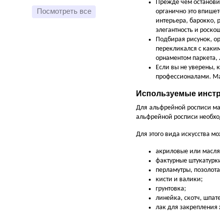
Прежде чем остановит
Посмотреть все
органично это впише
интерьера, барокко, 
элегантность и роско
Подбирая рисунок, о
перекликался с каким
орнаментом паркета,
Если вы не уверены, 
профессионалами. Ма
Используемые инстр
Для альфрейной росписи мас
альфрейной росписи необхо
Для этого вида искусства м
акриловые или масля
фактурные штукатурк
перламутры, позолота
кисти и валики;
грунтовка;
линейка, скотч, шпат
лак для закрепления